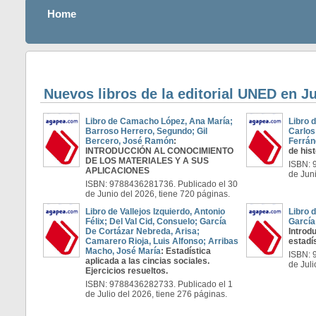
Home
Nuevos libros de la editorial UNED en Ju
Libro de Camacho López, Ana María;
Libro 
Barroso Herrero, Segundo; Gil
Carlos
Bercero, José Ramón
:
Ferrán
INTRODUCCIÓN AL CONOCIMIENTO
de hist
DE LOS MATERIALES Y A SUS
ISBN: 
APLICACIONES
de Juni
ISBN: 9788436281736. Publicado el 30
de Junio del 2026, tiene 720 páginas.
Libro de Vallejos Izquierdo, Antonio
Libro 
Félix; Del Val Cid, Consuelo; García
García
De Cortázar Nebreda, Arisa;
Introd
Camarero Rioja, Luis Alfonso; Arribas
estadí
Macho, José María
: Estadística
ISBN: 
aplicada a las cincias sociales.
de Juli
Ejercicios resueltos.
ISBN: 9788436282733. Publicado el 1
de Julio del 2026, tiene 276 páginas.