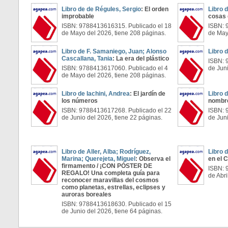
Libro de de Régules, Sergio
: El orden
Libro 
improbable
cosas 
ISBN: 9788413616315. Publicado el 18
ISBN: 
de Mayo del 2026, tiene 208 páginas.
de May
Libro de F. Samaniego, Juan; Alonso
Libro 
Cascallana, Tania
: La era del plástico
ISBN: 
ISBN: 9788413617060. Publicado el 4
de Juni
de Mayo del 2026, tiene 208 páginas.
Libro de Iachini, Andrea
: El jardín de
Libro 
los números
nombr
ISBN: 9788413617268. Publicado el 22
ISBN: 
de Junio del 2026, tiene 22 páginas.
de Juni
Libro de Aller, Alba; Rodríguez,
Libro 
Marina; Querejeta, Miguel
: Observa el
en el 
firmamento / ¡CON PÓSTER DE
ISBN: 
REGALO! Una completa guía para
de Abri
reconocer maravillas del cosmos
como planetas, estrellas, eclipses y
auroras boreales
ISBN: 9788413618630. Publicado el 15
de Junio del 2026, tiene 64 páginas.