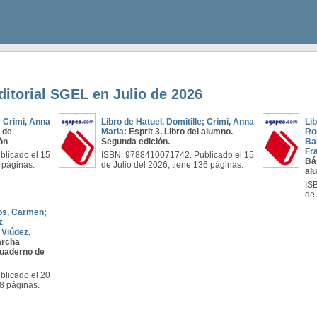
ditorial SGEL en Julio de 2026
; Crimi, Anna
Libro de Hatuel, Domitille; Crimi, Anna
Li
o de
Maria
: Esprit 3. Libro del alumno.
Ro
ón
Segunda edición.
Bal
Fr
licado el 15
ISBN: 9788410071742. Publicado el 15
Bás
0 páginas.
de Julio del 2026, tiene 136 páginas.
alu
IS
de 
os, Carmen;
z
 Viúdez,
archa
Cuaderno de
licado el 20
68 páginas.