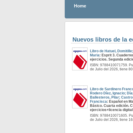
Home
Nuevos libros de la e
Libro de Hatuel, Domitille
Maria
: Esprit 3. Cuadern
ejercicios. Segunda edici
ISBN: 9788410071759. Pub
de Julio del 2026, tiene 8
Libro de Sardinero Franc
Rodero Díez, Ignacio; Día
Ballesteros, Pilar; Castro
Francisca
: Español en M
Básico. Cuarta edición. 
ejercicios+licencia digital
ISBN: 9788410071605. Pub
de Julio del 2026, tiene 1