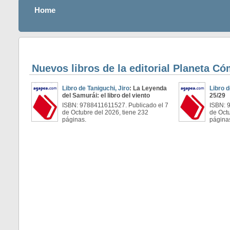
Home
Nuevos libros de la editorial Planeta Có
Libro de Taniguchi, Jiro
: La Leyenda
Libro 
del Samurái: el libro del viento
25/29
ISBN: 9788411611527. Publicado el 7
ISBN: 
de Octubre del 2026, tiene 232
de Octu
páginas.
página