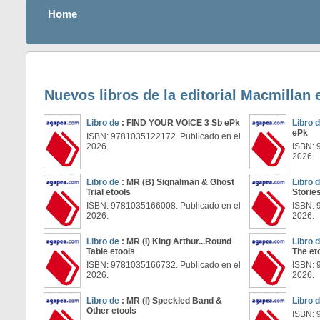
Home
Nuevos libros de la editorial Macmillan 
Libro de
: FIND YOUR VOICE 3 Sb ePk
Libro 
ePk
ISBN: 9781035122172. Publicado en el
2026.
ISBN: 
2026.
Libro de
: MR (B) Signalman & Ghost
Libro 
Trial etools
Storie
ISBN: 9781035166008. Publicado en el
ISBN: 
2026.
2026.
Libro de
: MR (I) King Arthur...Round
Libro 
Table etools
The et
ISBN: 9781035166732. Publicado en el
ISBN: 
2026.
2026.
Libro de
: MR (I) Speckled Band &
Libro 
Other etools
ISBN: 