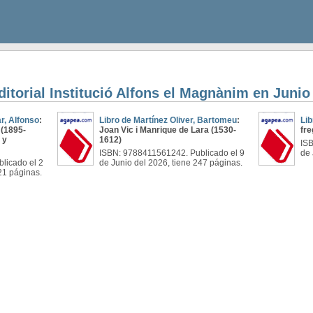
ditorial Institució Alfons el Magnànim en Junio
ar, Alfonso
:
Libro de Martínez Oliver, Bartomeu
:
Lib
 (1895-
Joan Vic i Manrique de Lara (1530-
fre
 y
1612)
ISB
ISBN: 9788411561242. Publicado el 9
de 
licado el 2
de Junio del 2026, tiene 247 páginas.
21 páginas.