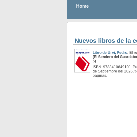
Home
Nuevos libros de la e
Libro de Urvi, Pedro
: El 
(El Sendero del Guardabo
5)
ISBN: 9788410649101. Pub
de Septiembre del 2026, t
páginas.