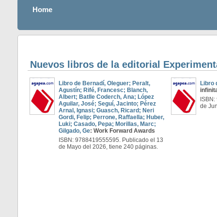
Home
Nuevos libros de la editorial Experimen
Libro de Bernadí, Oleguer; Peralt,
Libro 
Agustín; Rifé, Francesc; Blanch,
infinit
Albert; Batlle Coderch, Ana; López
ISBN:
Aguilar, José; Seguí, Jacinto; Pérez
de Jun
Arnal, Ignasi; Guasch, Ricard; Neri
Gordi, Felip; Perrone, Raffaella; Huber,
Luki; Casado, Pepa; Morillas, Marc;
Gilgado, Ge
: Work Forward Awards
ISBN: 9788419555595. Publicado el 13
de Mayo del 2026, tiene 240 páginas.