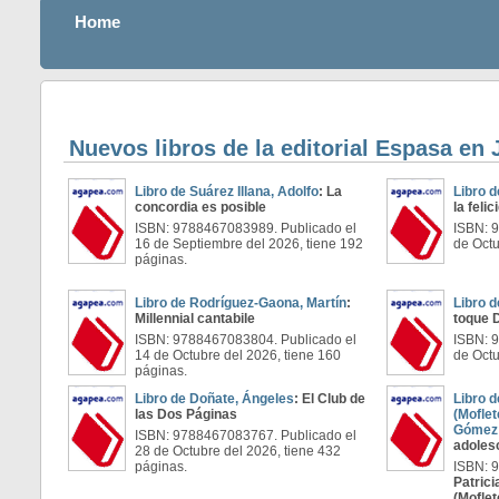
Home
Nuevos libros de la editorial Espasa en 
Libro de Suárez Illana, Adolfo
: La
Libro d
concordia es posible
la felic
ISBN: 9788467083989. Publicado el
ISBN: 
16 de Septiembre del 2026, tiene 192
de Octu
páginas.
Libro de Rodríguez-Gaona, Martín
:
Libro d
Millennial cantabile
toque 
ISBN: 9788467083804. Publicado el
ISBN: 
14 de Octubre del 2026, tiene 160
de Octu
páginas.
Libro de Doñate, Ángeles
: El Club de
Libro d
las Dos Páginas
(Moflet
Gómez
ISBN: 9788467083767. Publicado el
adoles
28 de Octubre del 2026, tiene 432
páginas.
ISBN: 9
Patrici
(Moflet