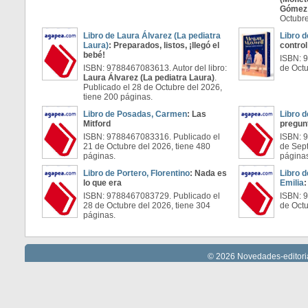
Gómez
Octubre
Libro de Laura Álvarez (La pediatra
Libro 
Laura)
: Preparados, listos, ¡llegó el
contro
bebé!
ISBN: 
ISBN: 9788467083613. Autor del libro:
de Octu
Laura Álvarez (La pediatra Laura)
.
Publicado el 28 de Octubre del 2026,
tiene 200 páginas.
Libro de Posadas, Carmen
: Las
Libro d
Mitford
pregun
ISBN: 9788467083316. Publicado el
ISBN: 
21 de Octubre del 2026, tiene 480
de Sept
páginas.
página
Libro de Portero, Florentino
: Nada es
Libro 
lo que era
Emilia
:
ISBN: 9788467083729. Publicado el
ISBN: 
28 de Octubre del 2026, tiene 304
de Octu
páginas.
© 2026 Novedades-editoria