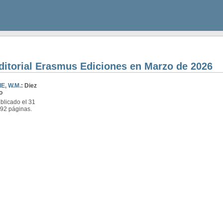
editorial Erasmus Ediciones en Marzo de 2026
E, W.M.
: Diez
o
licado el 31
192 páginas.