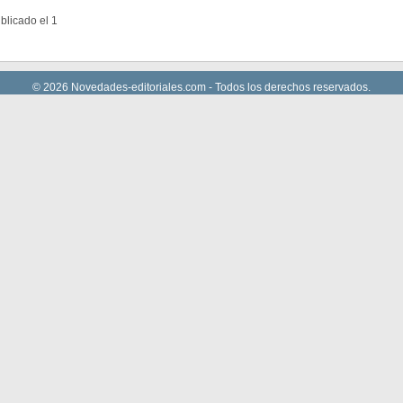
licado el 1
© 2026 Novedades-editoriales.com - Todos los derechos reservados.