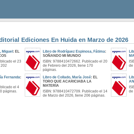
editorial Ediciones En Huida en Marzo de 2026
, Miguel
: EL
Libro de Rodríguez Espinosa, Fátima
:
Li
ICOS
SOÑANDO MI MUNDO
M
licado el 23
ISBN: 9788410472662. Publicado el 20
IS
e 202
de Febrero del 2026, tiene 170
de 
páginas.
aría Fernanda
:
Libro de Collado, María José
: EL
Li
TORO QUE ACARICIABA LA
AN
MATERIA
licado el 4
IS
70 páginas.
ISBN: 9788410472709. Publicado el 14
de 
de Marzo del 2026, tiene 206 páginas.