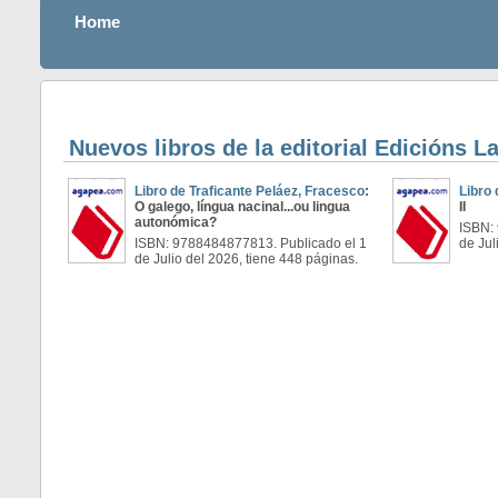
Home
Nuevos libros de la editorial Edicións La
Libro de Traficante Peláez, Fracesco
:
Libro
O galego, língua nacinal...ou lingua
II
autonómica?
ISBN:
ISBN: 9788484877813. Publicado el 1
de Jul
de Julio del 2026, tiene 448 páginas.