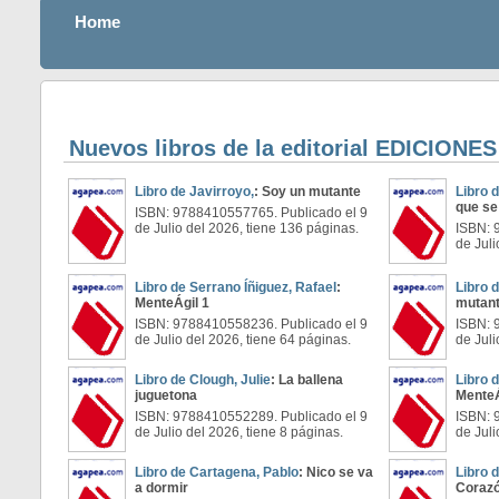
Home
Nuevos libros de la editorial EDICIONE
Libro de Javirroyo,
: Soy un mutante
Libro d
que se
ISBN: 9788410557765. Publicado el 9
de Julio del 2026, tiene 136 páginas.
ISBN: 
de Juli
Libro de Serrano Íñiguez, Rafael
:
Libro 
MenteÁgil 1
mutan
ISBN: 9788410558236. Publicado el 9
ISBN: 
de Julio del 2026, tiene 64 páginas.
de Juli
Libro de Clough, Julie
: La ballena
Libro 
juguetona
MenteÁ
ISBN: 9788410552289. Publicado el 9
ISBN: 
de Julio del 2026, tiene 8 páginas.
de Juli
Libro de Cartagena, Pablo
: Nico se va
Libro 
a dormir
Corazó