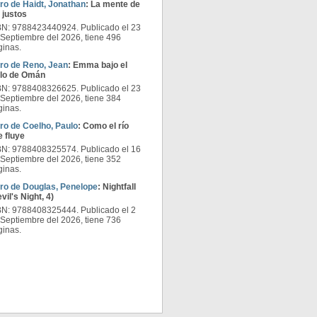
bro de Haidt, Jonathan
: La mente de
 justos
BN: 9788423440924. Publicado el 23
 Septiembre del 2026, tiene 496
ginas.
bro de Reno, Jean
: Emma bajo el
elo de Omán
BN: 9788408326625. Publicado el 23
 Septiembre del 2026, tiene 384
ginas.
bro de Coelho, Paulo
: Como el río
e fluye
BN: 9788408325574. Publicado el 16
 Septiembre del 2026, tiene 352
ginas.
bro de Douglas, Penelope
: Nightfall
vil's Night, 4)
BN: 9788408325444. Publicado el 2
 Septiembre del 2026, tiene 736
ginas.