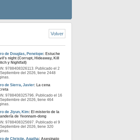
Volver
bro de Douglas, Penelope
: Estuche
il's night (Corrupt, Hideaway, Kill
tch y Nightfall)
BN: 9788408326113. Publicado el 2
 Septiembre del 2026, tiene 2448
ginas.
ro de Sierra, Javier
: La cena
creta
BN: 9788408325796. Publicado el 16
 Septiembre del 2026, tiene 464
ginas.
bro de Jiyun, Kim
: El misterio de la
vandería de Yeonnam-dong
BN: 9788408325697. Publicado el 9
 Septiembre del 2026, tiene 320
ginas.
ro de Christie, Agatha
: Asesinato