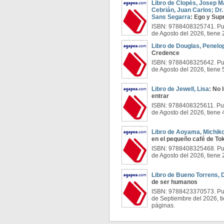
Libro de Clopés, Josep M
Cebrián, Juan Carlos; Dr
Sans Segarra
: Ego y Sup
ISBN: 9788408325741. Pub
de Agosto del 2026, tiene
Libro de Douglas, Penelo
Credence
ISBN: 9788408325642. Pub
de Agosto del 2026, tiene
Libro de Jewell, Lisa
: No 
entrar
ISBN: 9788408325611. Pub
de Agosto del 2026, tiene
Libro de Aoyama, Michik
en el pequeño café de To
ISBN: 9788408325468. Pub
de Agosto del 2026, tiene
Libro de Bueno Torrens, 
de ser humanos
ISBN: 9788423370573. Pub
de Septiembre del 2026, t
páginas.