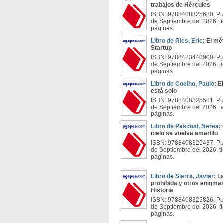
trabajos de Hércules
ISBN: 9788408325680. Pub
de Septiembre del 2026, t
páginas.
Libro de Ries, Eric
: El m
Startup
ISBN: 9788423440900. Pub
de Septiembre del 2026, t
páginas.
Libro de Coelho, Paulo
: E
está solo
ISBN: 9788408325581. Pub
de Septiembre del 2026, t
páginas.
Libro de Pascual, Nerea
:
cielo se vuelva amarillo
ISBN: 9788408325437. Pub
de Septiembre del 2026, t
páginas.
Libro de Sierra, Javier
: L
prohibida y otros enigmas
Historia
ISBN: 9788408325826. Pub
de Septiembre del 2026, t
páginas.