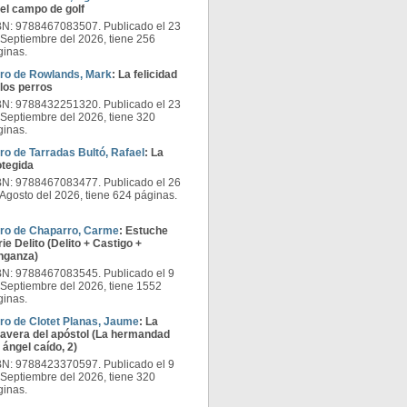
 el campo de golf
BN: 9788467083507. Publicado el 23
 Septiembre del 2026, tiene 256
ginas.
bro de Rowlands, Mark
: La felicidad
 los perros
BN: 9788432251320. Publicado el 23
 Septiembre del 2026, tiene 320
ginas.
bro de Tarradas Bultó, Rafael
: La
otegida
BN: 9788467083477. Publicado el 26
Agosto del 2026, tiene 624 páginas.
bro de Chaparro, Carme
: Estuche
ie Delito (Delito + Castigo +
nganza)
BN: 9788467083545. Publicado el 9
 Septiembre del 2026, tiene 1552
ginas.
bro de Clotet Planas, Jaume
: La
lavera del apóstol (La hermandad
 ángel caído, 2)
BN: 9788423370597. Publicado el 9
 Septiembre del 2026, tiene 320
ginas.