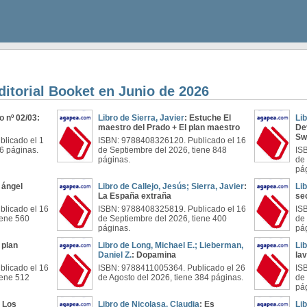
ditorial Booket en Junio de 2026
lo nº 02/03:
Libro de Sierra, Javier
: Estuche El
Li
maestro del Prado + El plan maestro
Dev
Swi
licado el 1
ISBN: 9788408326120. Publicado el 16
76 páginas.
de Septiembre del 2026, tiene 848
IS
páginas.
de
pá
l ángel
Libro de Callejo, Jesús; Sierra, Javier
:
Lib
La España extraña
se
licado el 16
ISBN: 9788408325819. Publicado el 16
IS
iene 560
de Septiembre del 2026, tiene 400
de
páginas.
pá
l plan
Libro de Long, Michael E.; Lieberman,
Li
Daniel Z.
: Dopamina
la
licado el 16
ISBN: 9788411005364. Publicado el 26
IS
iene 512
de Agosto del 2026, tiene 384 páginas.
de
pá
: Los
Libro de Nicolasa, Claudia
: Es
Lib