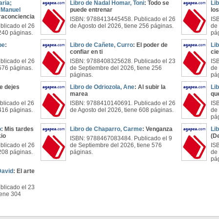
aria;
Libro de Nadal Homar, Toni
: Todo se
Li
. Manuel
puede entrenar
los
raconciencia
ISBN: 9788413445458. Publicado el 26
IS
licado el 26
de Agosto del 2026, tiene 256 páginas.
de
 240 páginas.
pá
pe
:
Libro de Cañete, Curro
: El poder de
Li
confiar en ti
ci
licado el 26
ISBN: 9788408325628. Publicado el 23
IS
 576 páginas.
de Septiembre del 2026, tiene 256
de
páginas.
pá
le dejes
Libro de Odriozola, Ane
: Al subir la
Li
marea
qu
licado el 26
ISBN: 9788410140691. Publicado el 26
IS
 416 páginas.
de Agosto del 2026, tiene 608 páginas.
de
pá
o
: Mis tardes
Libro de Chaparro, Carme
: Venganza
Li
kio
(De
ISBN: 9788467083484. Publicado el 9
licado el 26
de Septiembre del 2026, tiene 576
IS
 208 páginas.
páginas.
de
pá
David
: El arte
licado el 23
iene 304