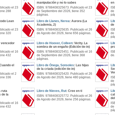
manipulación y no lo sabes
en
licado el 23
ISBN: 9788408325673. Publicado el 23
IS
iene 288
de Septiembre del 2026, tiene 352
de
páginas.
pá
étodo Lean
Libro de Llanes, Nerea
: Aurora (La
Li
Academia, 2)
de
licado el 23
ISBN: 9788408325635. Publicado el 26
IS
iene 320
de Agosto del 2026, tiene 656 páginas.
de
pá
l vencedor
Libro de Hoover, Colleen
: Verity. La
Li
sombra de un engaño (Edición tie-in)
pr
licado el 16
ISBN: 9788408325451. Publicado el 16
IS
iene 432
de Septiembre del 2026, tiene 368
de 
páginas.
 Cuando el
Libro de Ónega, Sonsoles
: Las hijas
Li
de la criada (edición tie-in)
Ser
Ve
licado el 2
ISBN: 9788408325420. Publicado el 26
iene 336
de Agosto del 2026, tiene 480 páginas.
IS
de
pá
a ruta
Libro de Nieves, Rut
: Cree en ti
Li
 de la
ca
ISBN: 9788408325772. Publicado el 26
del
de Agosto del 2026, tiene 256 páginas.
licado el 16
IS
iene 432
de
pá