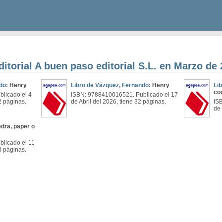
ditorial A buen paso editorial S.L. en Marzo de
do
: Henry
Libro de Vázquez, Fernando
: Henry
Li
co
licado el 4
ISBN: 9788410016521. Publicado el 17
2 páginas.
de Abril del 2026, tiene 32 páginas.
IS
de 
edra, paper o
licado el 11
8 páginas.